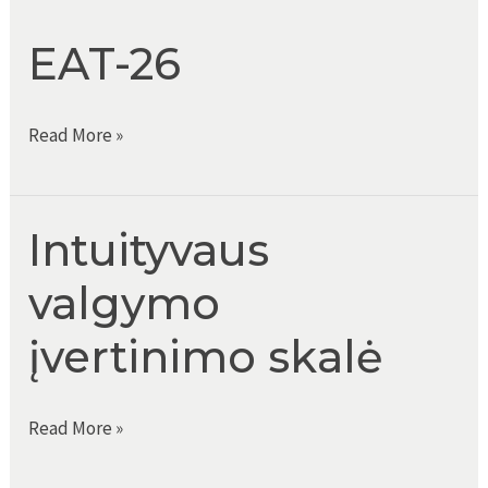
EAT-26
EAT-
Read More »
26
Intuityvaus
valgymo
įvertinimo skalė
Intuityvaus
Read More »
valgymo