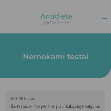
Pereiti
prie
turinio
Nemokami testai
EAT-26 testas
Šis testas skirtas įvertinti jūsų riziką sirgti valgymo