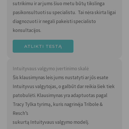
sutrikimu ir ar jums šiuo metu būtų tikslinga
pasikonsultuoti su specialistu. Tai nėra skirta ligai
diagnozuoti ir negali pakeisti specialisto
konsultacijos.
ATLIKTI TESTĄ
Intuityvaus valgymo įvertinimo skalė
Šis klausimynas leis jums nustatyti ar jūs esate
Intuityvus valgytojas, o galbūt dar reikia šiek tiek
patobulėti. Klausimynas yra adaptuotas pagal
Tracy Tylka tyrimą, kuris nagrinėja Tribole &
Resch’s
sukurtą Intuityvaus valgymo modelį.