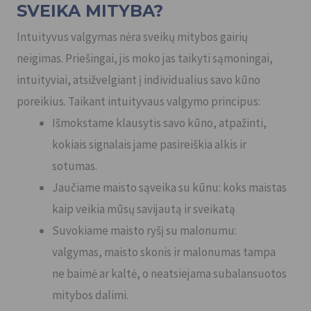
SVEIKA MITYBA?
Intuityvus valgymas nėra sveikų mitybos gairių
neigimas. Priešingai, jis moko jas taikyti sąmoningai,
intuityviai, atsižvelgiant į individualius savo kūno
poreikius. Taikant intuityvaus valgymo principus:
Išmokstame klausytis savo kūno, atpažinti,
kokiais signalais jame pasireiškia alkis ir
sotumas.
Jaučiame maisto sąveika su kūnu: koks maistas
kaip veikia mūsų savijautą ir sveikatą
Suvokiame maisto ryšį su malonumu:
valgymas, maisto skonis ir malonumas tampa
ne baimė ar kaltė, o neatsiejama subalansuotos
mitybos dalimi.