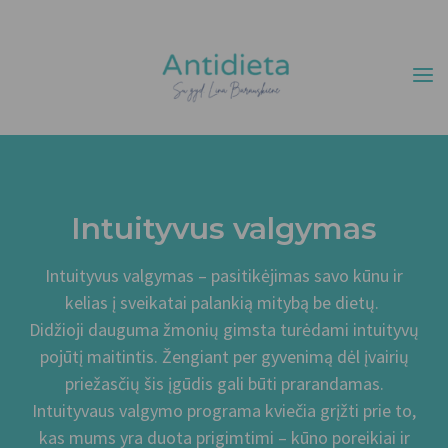
Pereiti
prie
turinio
Intuityvus valgymas
Intuityvus valgymas – pasitikėjimas savo kūnu ir
kelias į sveikatai palankią mitybą be dietų.
Didžioji dauguma žmonių gimsta turėdami intuityvų
pojūtį maitintis. Žengiant per gyvenimą dėl įvairių
priežasčių šis įgūdis gali būti prarandamas.
Intuityvaus valgymo programa kviečia grįžti prie to,
kas mums yra duota prigimtimi – kūno poreikiai ir