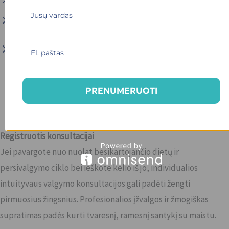
siekiate kurti tvaresnius, švelnesnius valgymo įpročius;
esate (peri)menopauzės laikotarpyje ir jaučiate, kad
kūnas jūsų neklauso.
PRENUMERUOTI
Registruotis konsultacijai
Jei pavargote nuo nuolat besikartojančio dietų ir
persivalgymo ciklo bei ieškote kelio iš jo, individualios
intuityvaus valgymo konsultacijos gali padėti žengti
pirmuosius žingsnius. Profesionalios įžvalgos ir žmogiškas
supratimas padės kurti tvaresnį, ramesnį santykį su maistu.