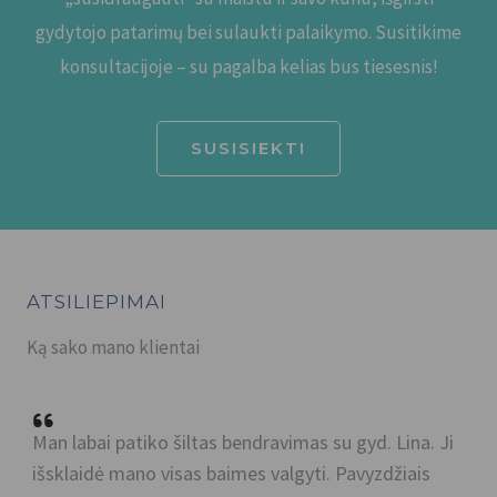
gydytojo patarimų bei sulaukti palaikymo. Susitikime
konsultacijoje – su pagalba kelias bus tiesesnis!
SUSISIEKTI
ATSILIEPIMAI
Ką sako mano klientai
Man labai patiko šiltas bendravimas su gyd. Lina. Ji
Vi
tų
išsklaidė mano visas baimes valgyti. Pavyzdžiais
ir