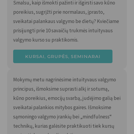
Smalsu, kaip išmokti pažinti ir išgirsti savo kūno
poreikius, sugrįžti prie normalaus, įprasto,
sveikatai palankaus valgymo be dietų? Kviečiame
prisijungti prie 10 savaičių trukmės intuityvaus
valgymo kurso su praktikomis.
KURSAI, GRUPĖS, SEMINARAI
Mokymų metu nagrinėsime intuityvaus valgymo
principus, išmoksime suprasti alkį ir sotumą,
kūno poreikius, emocijų svarbą, judėjimo galią bei
sveikatai palankios mitybos gaires. Išmoksime
sąmoningo valgymo įrankių bei „mindfulness“
technikų, kurias galėsite praktikuoti tiek kursų