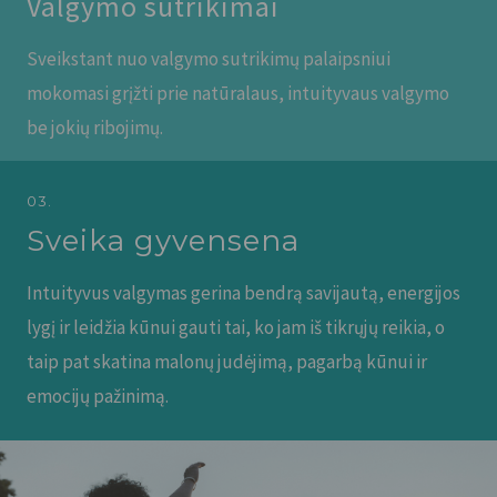
Valgymo sutrikimai
Sveikstant nuo valgymo sutrikimų palaipsniui
mokomasi grįžti prie natūralaus, intuityvaus valgymo
be jokių ribojimų.
03.
Sveika gyvensena
Intuityvus valgymas gerina bendrą savijautą, energijos
lygį ir leidžia kūnui gauti tai, ko jam iš tikrųjų reikia, o
taip pat skatina malonų judėjimą, pagarbą kūnui ir
emocijų pažinimą.