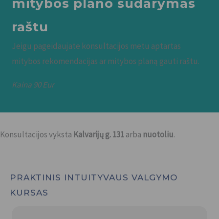
mitybos plano sudarymas
raštu
Jeigu pageidaujate konsultacijos metu aptartas
mitybos rekomendacijas ar mitybos planą gauti raštu.
Kaina 90 Eur
Konsultacijos vyksta
Kalvarijų g. 131
arba
nuotoliu
.
PRAKTINIS INTUITYVAUS VALGYMO
KURSAS