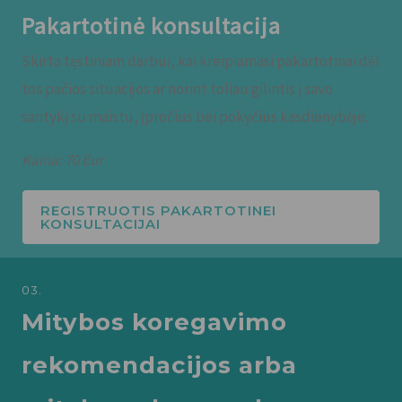
Pakartotinė konsultacija
Skirta tęstiniam darbui, kai kreipiamasi pakartotinai dėl
tos pačios situacijos ar norint toliau gilintis į savo
santykį su maistu, įpročius bei pokyčius kasdienybėje.
Kaina: 70 Eur
REGISTRUOTIS PAKARTOTINEI
KONSULTACIJAI
03.
Mitybos koregavimo
rekomendacijos arba