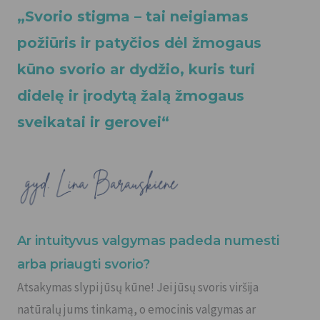
„Svorio stigma – tai neigiamas
požiūris ir patyčios dėl žmogaus
kūno svorio ar dydžio, kuris turi
didelę ir įrodytą žalą žmogaus
sveikatai ir gerovei
“
Ar intuityvus valgymas padeda numesti
arba priaugti svorio?
Atsakymas slypi jūsų kūne! Jei jūsų svoris viršija
natūralų jums tinkamą, o emocinis valgymas ar