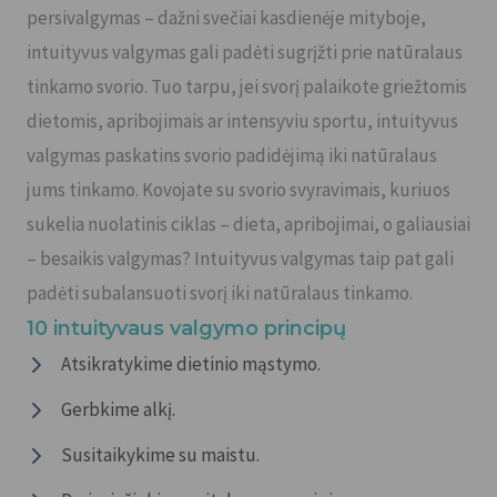
persivalgymas – dažni svečiai kasdienėje mityboje,
intuityvus valgymas gali padėti sugrįžti prie natūralaus
tinkamo svorio. Tuo tarpu, jei svorį palaikote griežtomis
dietomis, apribojimais ar intensyviu sportu, intuityvus
valgymas paskatins svorio padidėjimą iki natūralaus
jums tinkamo. Kovojate su svorio svyravimais, kuriuos
sukelia nuolatinis ciklas – dieta, apribojimai, o galiausiai
– besaikis valgymas? Intuityvus valgymas taip pat gali
padėti subalansuoti svorį iki natūralaus tinkamo.
10 intuityvaus valgymo principų
Atsikratykime dietinio mąstymo.
Gerbkime alkį.
Susitaikykime su maistu.