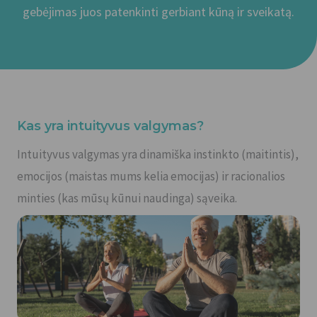
gebėjimas juos patenkinti gerbiant kūną ir sveikatą.
Kas yra intuityvus valgymas?
Intuityvus valgymas yra dinamiška instinkto (maitintis),
emocijos (maistas mums kelia emocijas) ir racionalios
minties (kas mūsų kūnui naudinga) sąveika.