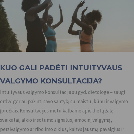
KUO GALI PADĖTI INTUITYVAUS
VALGYMO KONSULTACIJA?
Intuityvaus valgymo konsultacija su gyd. dietologe – saugi
erdvė geriau pažinti savo santykį su maistu, kūnu ir valgymo
įpročiais. Konsultacijos metu kalbame apie dietų žalą
sveikatai, alkio ir sotumo signalus, emocinį valgymą,
persivalgymo ar ribojimo ciklus, kaltės jausmą pavalgius ir