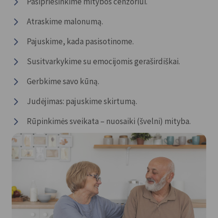
Pasipriešinkime mitybos cenzoriui.
Atraskime malonumą.
Pajuskime, kada pasisotinome.
Susitvarkykime su emocijomis geraširdiškai.
Gerbkime savo kūną.
Judėjimas: pajuskime skirtumą.
Rūpinkimės sveikata – nuosaiki (švelni) mityba.