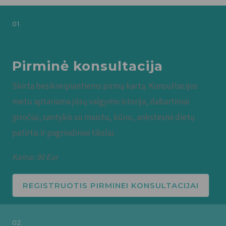
01.
Pirminė konsultacija
Skirta besikreipiantiems pirmą kartą. Konsultacijos
metu aptariama jūsų valgymo istorija, dabartiniai
įpročiai, santykis su maistu, kūnu, ankstesnė dietų
patirtis ir pagrindiniai tikslai.
Kaina: 90 Eur
REGISTRUOTIS PIRMINEI KONSULTACIJAI
02.