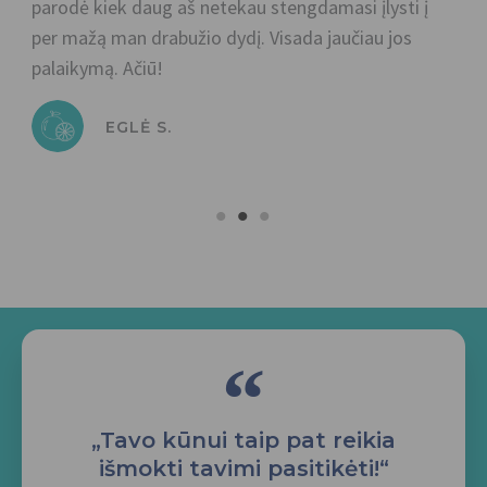
parodė kiek daug aš netekau stengdamasi įlysti į
da
per mažą man drabužio dydį. Visada jaučiau jos
ne
palaikymą. Ačiū!
Dž
EGLĖ S.
“
„Tavo kūnui taip pat reikia
išmokti tavimi pasitikėti!“