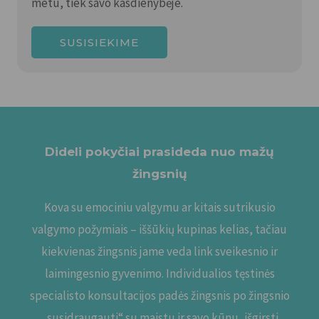
metu, tiek savo kasdienybėje.
SUSISIEKIME
Dideli pokyčiai prasideda nuo mažų
žingsnių
Kova su emociniu valgymu ar kitais sutrikusio
valgymo požymiais – iššūkių kupinas kelias, tačiau
kiekvienas žingsnis jame veda link sveikesnio ir
laimingesnio gyvenimo. Individualios tęstinės
specialisto konsultacijos padės žingsnis po žingsnio
„susidraugauti“ su maistu ir savo kūnu, išgirsti