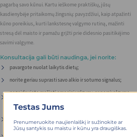
pagarbą savo kūnui. Kartu ieškome praktiškų, jūsų
kasdienybėje pritaikomų žingsnių: pavyzdžiui, kaip atpažinti
kūno poreikius, kurti lankstesnę valgymo rutiną, mažinti
stresą dėl maisto ir pamažu grįžti prie didesnio pasitikėjimo
savimi valgyme.
Konsultacija gali būti naudinga, jei norite:
pavargote nuolat laikytis dietų;
norite geriau suprasti savo alkio ir sotumo signalus;
pageidaujate mažinti emocinį valgymą ar persivalgymo
epizodus;
Testas Jums
nusprendėte atsisakyti „gero“ ir „blogo“ maisto
Prenumeruokite naujienlaiškį ir sužinokite ar
skirstymo;
Jūsų santykis su maistu ir kūnu yra draugiškas.
norėtumėte jausti mažiau kaltės dėl valgymo pasirinkimų;