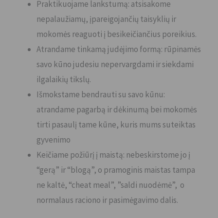
Praktikuojame lankstumą: atsisakome
nepalaužiamų, įpareigojančių taisyklių ir
mokomės reaguoti į besikeičiančius poreikius.
Atrandame tinkamą judėjimo formą: rūpinamės
savo kūno judesiu nepervargdami ir siekdami
ilgalaikių tikslų.
Išmokstame bendrauti su savo kūnu:
atrandame pagarbą ir dėkinumą bei mokomės
tirti pasaulį tame kūne, kuris mums suteiktas
gyvenimo
Keičiame požiūrį į maistą: nebeskirstome jo į
“gerą” ir “blogą”, o pramoginis maistas tampa
ne kaltė, “cheat meal”, ”saldi nuodėmė”, o
normalaus raciono ir pasimėgavimo dalis.