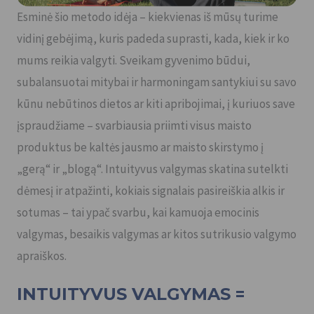
Esminė šio metodo idėja – kiekvienas iš mūsų turime
vidinį gebėjimą, kuris padeda suprasti, kada, kiek ir ko
mums reikia valgyti. Sveikam gyvenimo būdui,
subalansuotai mitybai ir harmoningam santykiui su savo
kūnu nebūtinos dietos ar kiti apribojimai, į kuriuos save
įspraudžiame – svarbiausia priimti visus maisto
produktus be kaltės jausmo ar maisto skirstymo į
„gerą“ ir „blogą“. Intuityvus valgymas skatina sutelkti
dėmesį ir atpažinti, kokiais signalais pasireiškia alkis ir
sotumas – tai ypač svarbu, kai kamuoja emocinis
valgymas, besaikis valgymas ar kitos sutrikusio valgymo
apraiškos.
INTUITYVUS VALGYMAS =