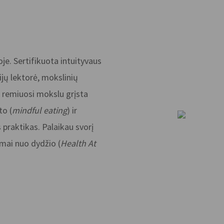
je. Sertifikuota intuityvaus
jų lektorė, mokslinių
 remiuosi mokslu grįsta
to (
mindful eating
) ir
 praktikas. Palaikau svorį
omai nuo dydžio (
Health At