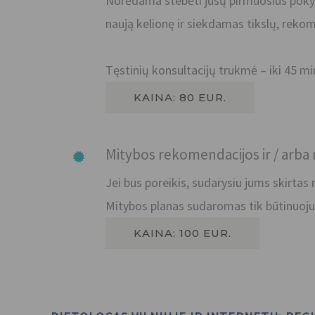
Norėdama stebėti jūsų pirmuosius pokyči
naują kelionę ir siekdamas tikslų, reko
Tęstinių konsultacijų trukmė – iki 45 mi
KAINA: 80 EUR.
Mitybos rekomendacijos ir / arba
Jei bus poreikis, sudarysiu jums skirta
Mitybos planas sudaromas tik būtinuoju 
KAINA: 100 EUR.