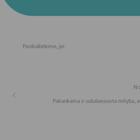
Pasikalbėkime, jei:
Norite
Pakankama ir subalansuota mityba, atitinkan
ją.