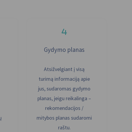
Gydymo planas
Atsižvelgiant į visą
i
turimą informaciją apie
jus, sudaromas gydymo
planas, jeigu reikalinga –
rekomendacijos /
ų
mitybos planas sudaromi
raštu.