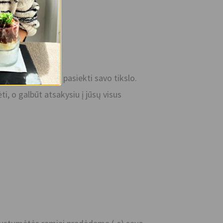
atos būklę.
 pakeisti norint pasiekti savo tikslo.
ti, o galbūt atsakysiu į jūsų visus