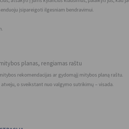
us, atsakyti į jums kylančius klausimus, palaikyti jus, kad
menduoju įsipareigoti ilgesniam bendravimui.
n.
 mitybos planas, rengiamas raštu
s mitybos rekomendacijas ar gydomąjį mitybos planą raštu.
atveju, o sveikstant nuo valgymo sutrikimų – visada.