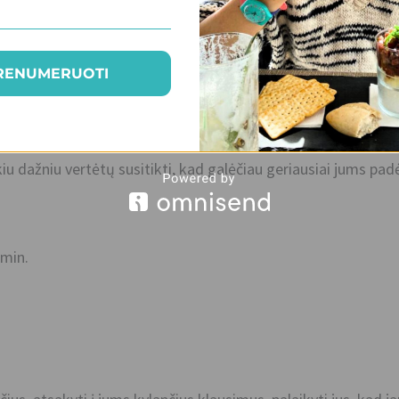
RENUMERUOTI
tinius valgymo, judėjimo ir kitus gyvensenos įpročius, sveik
o jūsų dėmesio. Įvertinsime, ką ir kaip galėtumėte sąmoningai
iu dažniu vertėtų susitikti, kad galėčiau geriausiai jums padė
 min.