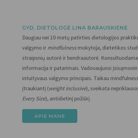
GYD. DIETOLOGĖ LINA BARAUSKIENĖ
Daugiau nei 10 metų patirties dietologijos praktiko
valgymo ir
mindfulness
mokytoja, dietetikos studi
straipsnių autorė ir bendraautorė. Konsultuodama
informacija ir patarimais. Vadovaujuosi įsisąmonin
intuityvaus valgymo principais. Taikau mindfulness
įtraukiantį (
weight inclusive
), sveikata nepriklaus
Every Size
), antidietinį požiūrį.
APIE MANE