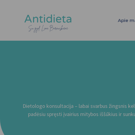
Pereiti
prie
Apie m
turinio
Dietologo konsultacija – labai svarbus žingsnis kel
padėsiu spręsti įvairius mitybos iššūkius ir su