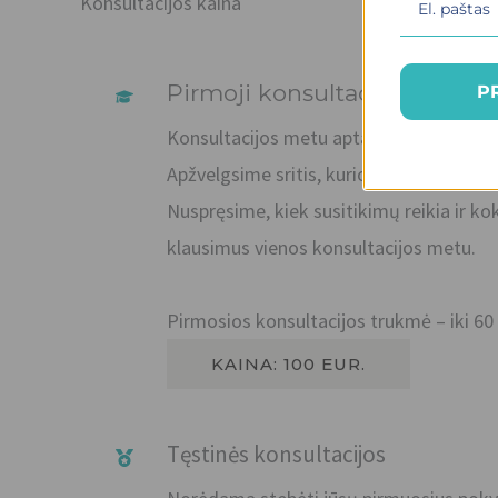
Konsultacijos kaina
Pirmoji konsultacija
P
Konsultacijos metu aptarsime jūsų dabar
Apžvelgsime sritis, kurios prašo didesni
Nuspręsime, kiek susitikimų reikia ir kok
klausimus vienos konsultacijos metu.
Pirmosios konsultacijos trukmė – iki 60
KAINA: 100 EUR.
Tęstinės konsultacijos