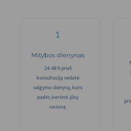
Mitybos dienynas
24-48 h prieš
konsultaciją vedate
valgymo dienyną, kuris
padės įvertinti jūsų
pr
racioną.