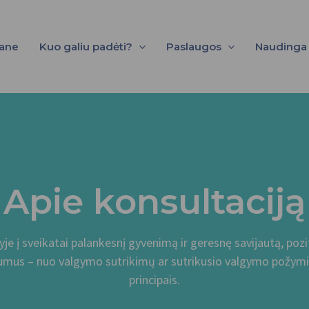
ane
Kuo galiu padėti?
Paslaugos
Naudinga
Apie konsultaciją
yje į sveikatai palankesnį gyvenimą ir geresnę savijautą, poz
nkumus – nuo valgymo sutrikimų ar sutrikusio valgymo požymi
principais.