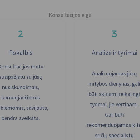
Konsultacijos eiga
Pokalbis
Analizė ir tyrimai
Konsultacijos metu
Analizuojamas jūsų
susipažįstu su jūsų
mitybos dienynas, gal
nusiskundimais,
būti skiriami reikalingi
kamuojančiomis
tyrimai, jie vertinami.
oblemomis, savijauta,
Gali būti
bendra sveikata.
rekomenduojamos kit
sričių specialistų