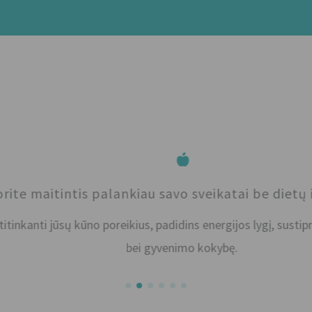
 maitintis palankiau savo sveikatai be dietų ir ri
ti jūsų kūno poreikius, padidins energijos lygį, sustiprins 
bei gyvenimo kokybę.