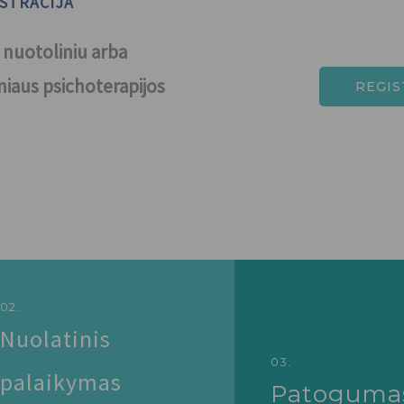
ISTRACIJA
 nuotoliniu arba
niaus psichoterapijos
REGIS
02.
Nuolatinis
03.
palaikymas
Patogumas