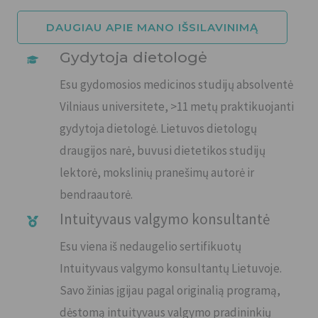
DAUGIAU APIE MANO IŠSILAVINIMĄ
Gydytoja dietologė
Esu gydomosios medicinos studijų absolventė
Vilniaus universitete, >11 metų praktikuojanti
gydytoja dietologė. Lietuvos dietologų
draugijos narė, buvusi dietetikos studijų
lektorė, mokslinių pranešimų autorė ir
bendraautorė.
Intuityvaus valgymo konsultantė
Esu viena iš nedaugelio sertifikuotų
Intuityvaus valgymo konsultantų Lietuvoje.
Savo žinias įgijau pagal originalią programą,
dėstomą intuityvaus valgymo pradininkių