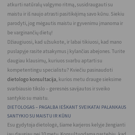
atkurti natūralų valgymo ritmą, susidraugauti su
maistu ir iš naujo atrasti pasitikėjimą savo kūnu. Siekiu
parodyti, jog mėgautis maistu ir gyvenimu įmanoma ir
be varginančių dietų!
Džiaugiuosi, kad užsukote, ir labai tikiuosi, kad mano
puslapyje rasite atsakymus į kylančias abejones. Turite
daugiau klausimų, kuriuos svarbu aptarti su
kompetentingu specialistu? Kviečiu pasinaudoti
dietologo konsultacija
, kurios metu drauge sieksime
svarbiausio tikslo – geresnės savijautos ir sveiko
santykio su maistu.
DIETOLOGAS – PAGALBA IEŠKANT SVEIKATAI PALANKAUS
SANTYKIO SU MAISTU IR KŪNU
Esu gydytoja dietologė, šiame karjeros kelyje žengianti
jau daugiau nei 10 metų. Konsultuodama pastebiu, kad