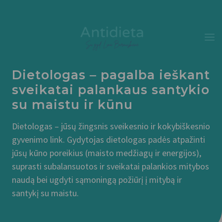
Pereiti
prie
turinio
Dietologas – pagalba ieškant
sveikatai palankaus santykio
su maistu ir kūnu
Dietologas – jūsų žingsnis sveikesnio ir kokybiškesnio
gyvenimo link. Gydytojas dietologas padės atpažinti
jūsų kūno poreikius (maisto medžiagų ir energijos),
suprasti subalansuotos ir sveikatai palankios mitybos
naudą bei ugdyti sąmoningą požiūrį į mitybą ir
santykį su maistu.