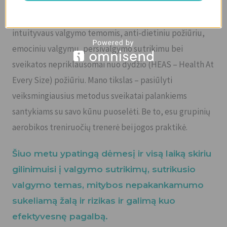
vykstančiuose seminaruose, mokymuose bei
konferencijose. Taip pat domiuosi „mindfulness“ bei
intuityvaus valgymo temomis, anti-dietiniu požiūriu,
emociniu valgymu, persivalgymo sutrikimu bei
sveikatos nepriklausomai nuo dydžio (HEAS – Health At
Every Size) požiūriu. Mano tikslas – pasiūlyti
veiksmingiausius metodus sveikatai palankiems
santykiams su savo kūnu puoselėti. Be to, esu grupinių
aerobikos treniruočių trenerė bei jogos praktikė.
Šiuo metu ypatingą dėmesį ir visą laiką skiriu
gilinimuisi į valgymo sutrikimų, sutrikusio
valgymo temas, mitybos nepakankamumo
sukeliamą žalą ir rizikas ir galimą kuo
efektyvesnę pagalbą.