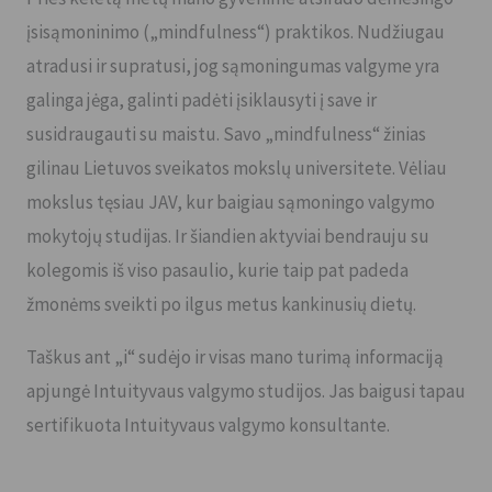
įsisąmoninimo („mindfulness“) praktikos. Nudžiugau
atradusi ir supratusi, jog sąmoningumas valgyme yra
galinga jėga, galinti padėti įsiklausyti į save ir
susidraugauti su maistu. Savo „mindfulness“ žinias
gilinau Lietuvos sveikatos mokslų universitete. Vėliau
mokslus tęsiau JAV, kur baigiau sąmoningo valgymo
mokytojų studijas. Ir šiandien aktyviai bendrauju su
kolegomis iš viso pasaulio, kurie taip pat padeda
žmonėms sveikti po ilgus metus kankinusių dietų.
Taškus ant „i“ sudėjo ir visas mano turimą informaciją
apjungė Intuityvaus valgymo studijos. Jas baigusi tapau
sertifikuota Intuityvaus valgymo konsultante.