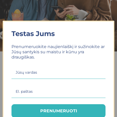
Testas Jums
Prenumeruokite naujienlaiškį ir sužinokite ar
Jūsų santykis su maistu ir kūnu yra
draugiškas.
Išsilavinimas ir patirtis
Mano pagrindinė veiklos sritis – pagalba žmonėms,
sveikstantiems nuo valgymo sutrikimų bei sutrikusio
valgymo ir su tuo susijusiais mitybos iššūkiais. Nuolat
gilinu savo žinias dalyvaudama Lietuvoje ir užsienyje
PRENUMERUOTI