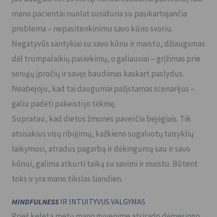
mano pacientai nuolat susiduria su pasikartojančia
problema – nepasitenkinimu savo kūno svoriu.
Negatyvūs santykiai su savo kūnu ir maistu, džiaugsmas
dėl trumpalaikių pasiekimų, o galiausiai – grįžimas prie
senųjų įpročių ir savęs baudimas kaskart paslydus.
Neabejoju, kad tai daugumai pažįstamas scenarijus –
galiu padėti pakeisti jo tėkmę.
Supratau, kad dietos žmones paverčia bejėgiais. Tik
atsisakius visų ribojimų, kažkieno sugalvotų taisyklių
laikymosi, atradus pagarbą ir dėkingumą sau ir savo
kūnui, galima atkurti taiką su savimi ir maistu. Būtent
toks ir yra mano tikslas šiandien.
MINDFULNESS
IR INTUITYVUS VALGYMAS
Prieš keletą metų mano gyvenime atsirado dėmesingo