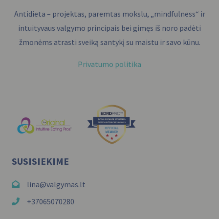
Antidieta – projektas, paremtas mokslu, „mindfulness“ ir
intuityvaus valgymo principais bei gimęs iš noro padėti
žmonėms atrasti sveiką santykį su maistu ir savo kūnu.
Privatumo politika
SUSISIEKIME
lina@valgymas.lt
+37065070280