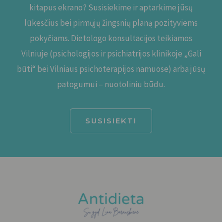
kitapus ekrano? Susisiekime ir aptarkime jūsų
lūkesčius bei pirmųjų žingsnių planą pozityviems
pokyčiams. Dietologo konsultacijos teikiamos
Vilniuje (psichologijos ir psichiatrijos klinikoje „Gali
būti“ bei Vilniaus psichoterapijos namuose) arba jūsų
patogumui – nuotoliniu būdu.
SUSISIEKTI