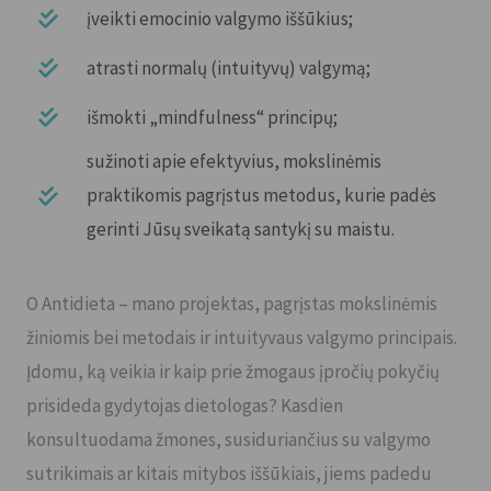
įveikti emocinio valgymo iššūkius;
atrasti normalų (intuityvų) valgymą;
išmokti „mindfulness“ principų;
sužinoti apie efektyvius, mokslinėmis
praktikomis pagrįstus metodus, kurie padės
gerinti Jūsų sveikatą santykį su maistu.
O Antidieta – mano projektas, pagrįstas mokslinėmis
žiniomis bei metodais ir intuityvaus valgymo principais.
Įdomu, ką veikia ir kaip prie žmogaus įpročių pokyčių
prisideda gydytojas dietologas? Kasdien
konsultuodama žmones, susiduriančius su valgymo
sutrikimais ar kitais mitybos iššūkiais, jiems padedu